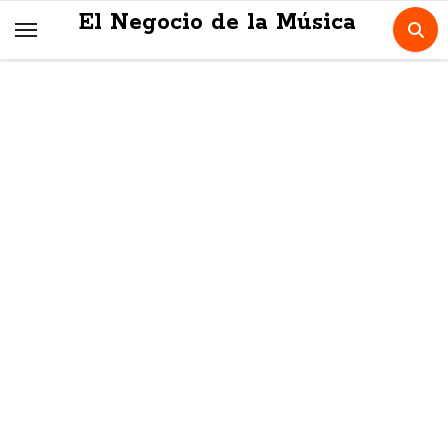
Skip
El Negocio de la Música
to
content