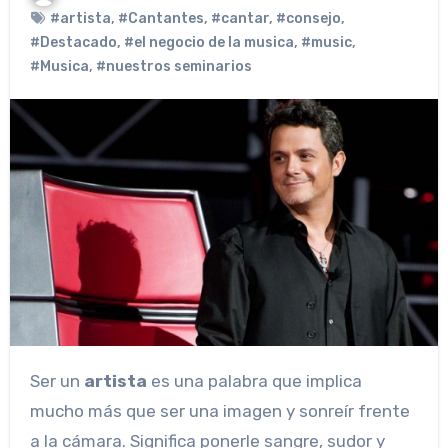
#artista
,
#Cantantes
,
#cantar
,
#consejo
,
#Destacado
,
#el negocio de la musica
,
#music
,
#Musica
,
#nuestros seminarios
Ser un
artista
es una palabra que implica
mucho más que ser una imagen y sonreír frente
a la cámara. Significa ponerle sangre, sudor y