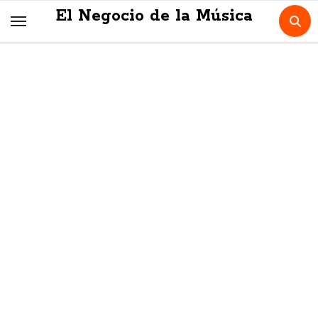
Skip
El Negocio de la Música
to
content