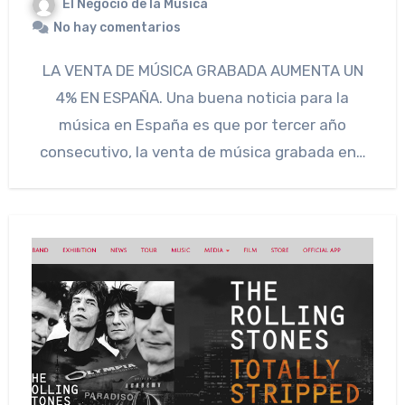
El Negocio de la Musica
No hay comentarios
LA VENTA DE MÚSICA GRABADA AUMENTA UN
4% EN ESPAÑA. Una buena noticia para la
música en España es que por tercer año
consecutivo, la venta de música grabada en…