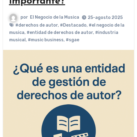
importante?
por
El Negocio de la Musica
25-agosto 2025
#derechos de autor
,
#Destacado
,
#el negocio de la
musica
,
#entidad de derechos de autor
,
#industria
musical
,
#music business
,
#sgae