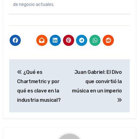
de negocio actuales.
Navegación
¿Qué es
Juan Gabriel: El Divo
de
Chartmetric y por
que convirtió la
entradas
qué es clave en la
música en un imperio
industria musical?