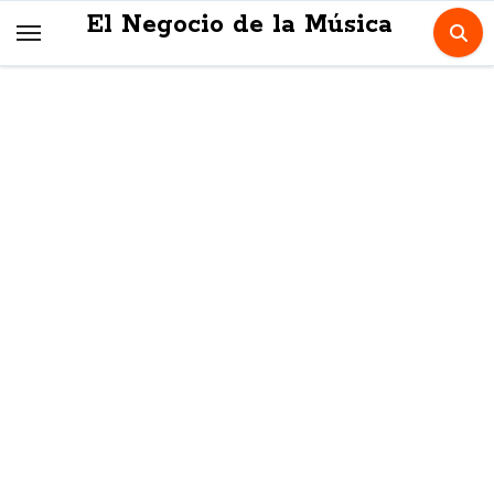
Skip
El Negocio de la Música
to
content