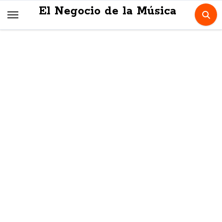
Skip
El Negocio de la Música
to
content