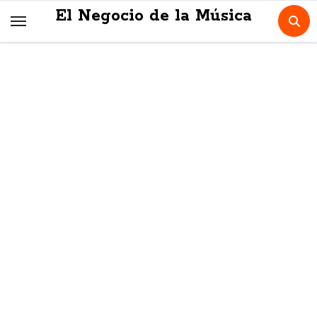
Skip
El Negocio de la Música
to
content