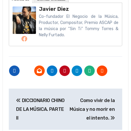
Javier Diez
Co-fundador El Negocio de la Música,
Productor, Compositor, Premio ASCAP de
la música por “Sin Ti” Tommy Torres &
Nelly Furtado.
Navegación
DICCIONARIO CHINO
Como vivir de la
de
DE LA MÚSICA. PARTE
Música y no morir en
entradas
II
el intento.