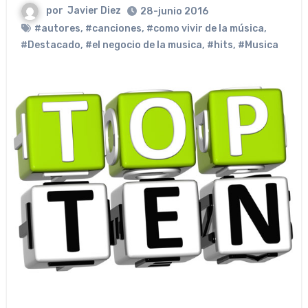
por
Javier Diez
28-junio 2016
#autores
,
#canciones
,
#como vivir de la música
,
#Destacado
,
#el negocio de la musica
,
#hits
,
#Musica