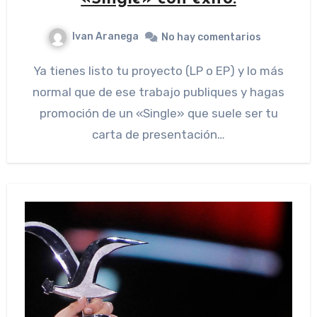
Ivan Aranega
No hay comentarios
Ya tienes listo tu proyecto (LP o EP) y lo más
normal que de ese trabajo publiques y hagas
promoción de un «Single» que suele ser tu
carta de presentación…