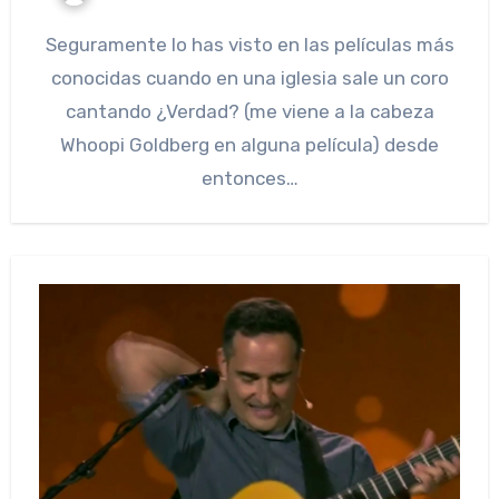
Seguramente lo has visto en las películas más
conocidas cuando en una iglesia sale un coro
cantando ¿Verdad? (me viene a la cabeza
Whoopi Goldberg en alguna película) desde
entonces…