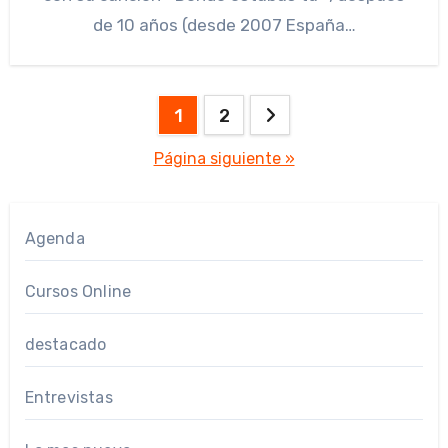
de 10 años (desde 2007 España…
Paginación
1
2
de
Página siguiente »
entradas
Agenda
Cursos Online
destacado
Entrevistas