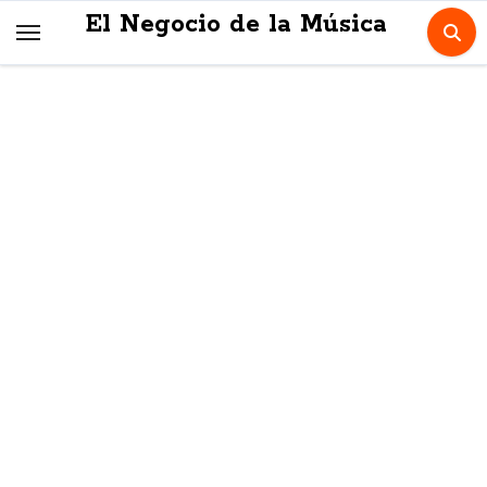
Skip
El Negocio de la Música
to
content