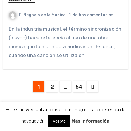
El Negocio de la Musica
No hay comentarios
En la industria musical, el término sincronización
(o sync) hace referencia al uso de una obra
musical junto a una obra audiovisual. Es decir,
cuando una canción se utiliza en…
Paginación
1
2
…
54
de
entradas
Este sitio web utiliza cookies para mejorar la experiencia de
navegación.
Más información
Acepto