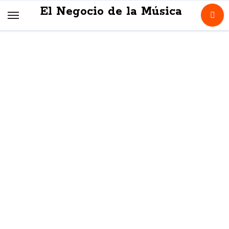
Skip
El Negocio de la Música
to
content