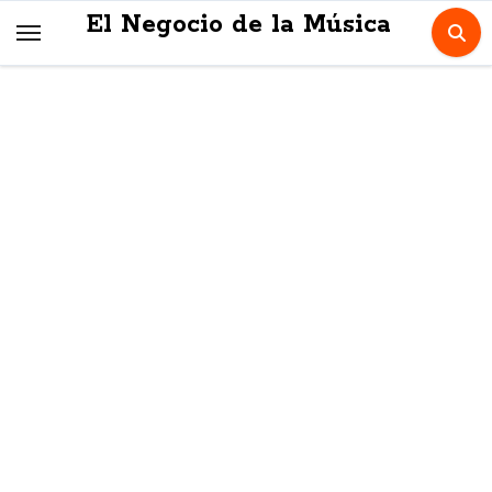
Skip
El Negocio de la Música
to
content