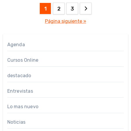
Paginación
1
2
3
de
Página siguiente »
entradas
Agenda
Cursos Online
destacado
Entrevistas
Lo mas nuevo
Noticias