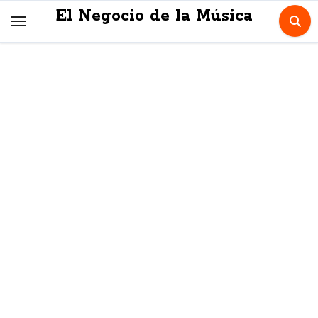
Skip
El Negocio de la Música
to
content