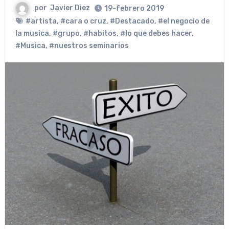
por
Javier Diez
19-febrero 2019
#artista
,
#cara o cruz
,
#Destacado
,
#el negocio de
la musica
,
#grupo
,
#habitos
,
#lo que debes hacer
,
#Musica
,
#nuestros seminarios