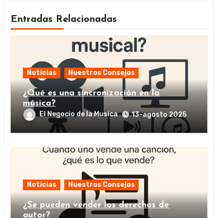
Entradas Relacionadas
Noticias
Nuestros Consejos
¿Qué es una sincronización en la
música?
El Negocio de la Musica
13-agosto 2025
Noticias
Nuestros Consejos
¿Se pueden vender los derechos de
autor?