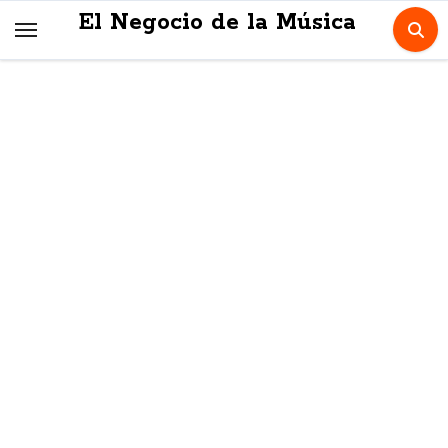
Skip
El Negocio de la Música
to
content