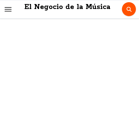
Skip
El Negocio de la Música
to
content