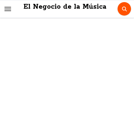
Skip
El Negocio de la Música
to
content