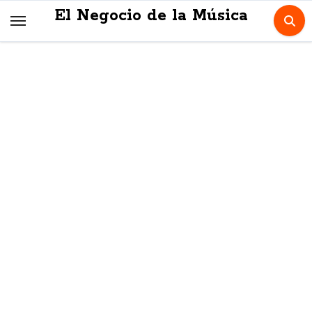
Skip
El Negocio de la Música
to
content