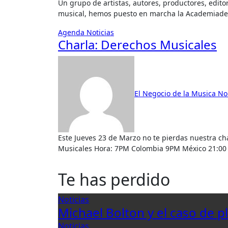
Un grupo de artistas, autores, productores, editores, mánagers,promotores, y otros profesionales del sector
musical, hemos puesto en marcha la Academiade 
Agenda
Noticias
Charla: Derechos Musicales
El Negocio de la Musica
No
Este Jueves 23 de Marzo no te pierdas nuestra charla, cupos limitados previa inscripción. Charla: Derechos
Musicales Hora: 7PM Colombia 9PM México 21:00 
Te has perdido
Noticias
Michael Bolton y el caso de p
Noticias