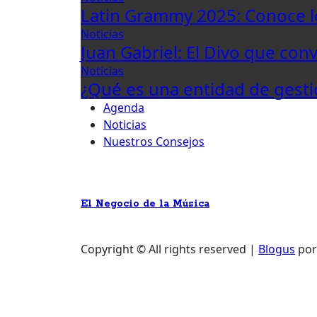
Latin Grammy 2025: Conoce 
Noticias
Juan Gabriel: El Divo que con
Noticias
¿Qué es una entidad de gesti
Agenda
Noticias
Nuestros Consejos
El Negocio de la Música
Copyright © All rights reserved
|
Blogus
po