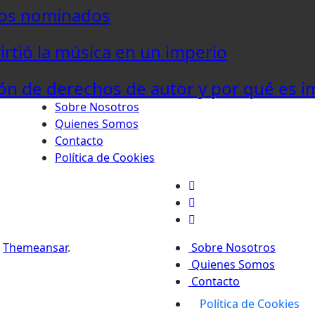
los nominados
virtió la música en un imperio
ón de derechos de autor y por qué es i
Sobre Nosotros
Quienes Somos
Contacto
Política de Cookies
r
Themeansar
.
Sobre Nosotros
Quienes Somos
Contacto
Política de Cookies