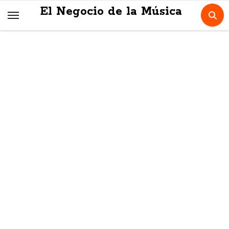
Skip
El Negocio de la Música
to
content