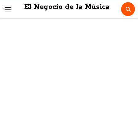
Skip
El Negocio de la Música
to
content