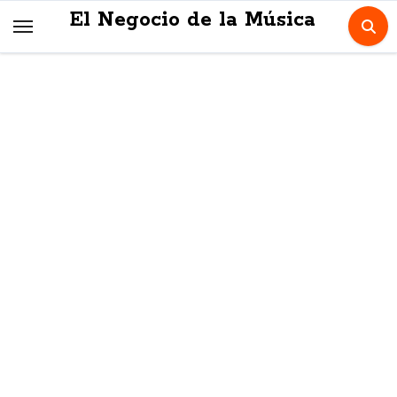
Skip
El Negocio de la Música
to
content