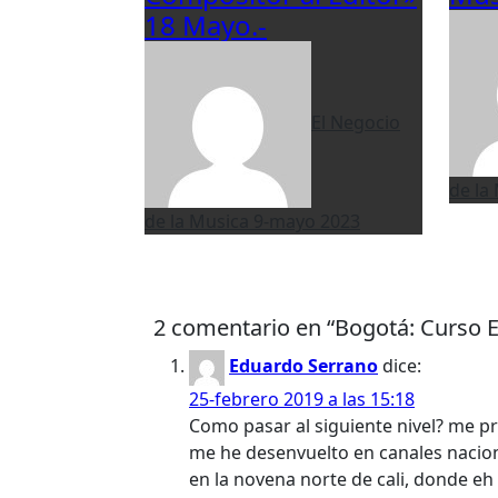
18 Mayo.-
El Negocio
de la
de la Musica
9-mayo 2023
2 comentario en “Bogotá: Curso E
Eduardo Serrano
dice:
25-febrero 2019 a las 15:18
Como pasar al siguiente nivel? me p
me he desenvuelto en canales naciona
en la novena norte de cali, donde eh 