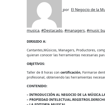
por
El Negocio de la M
musica
,
#Destacado
,
#managers
,
#music bu
DIRIGIDO A:
Cantantes,Músicos, Managers, Productores, compo
quieran conocer las herramientas necesarias par
OBJETIVOS:
Taller de 8 horas con
certificación
, Formarse den
profesional, obteniendo las herramientas necesar
CONTENIDO:
– INTRODUCCIÓN AL NEGOCIO DE LA MÚSICA.L
– PROPIEDAD INTELECTUAL.REGISTROS.DERECHO
– LA EDITORIA MUSICAL.