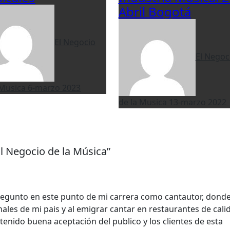
Abril Bogotá
El Negocio
El Negoc
 Musica
6-marzo 2023
de la Musica
13-marzo 2022
l Negocio de la Música”
regunto en este punto de mi carrera como cantautor, dond
les de mi pais y al emigrar cantar en restaurantes de cali
tenido buena aceptación del publico y los clientes de esta