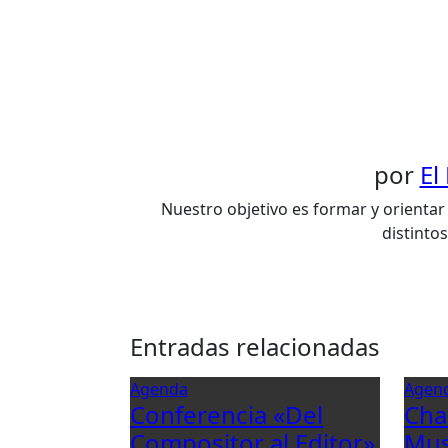
de
entradas
por
El
Nuestro objetivo es formar y orientar 
distinto
Entradas relacionadas
Agenda
Agen
Conferencia «Del
Cha
Compositor al Editor»
Mus