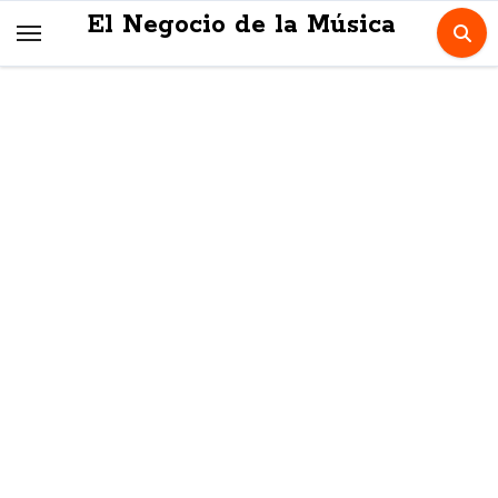
Skip
El Negocio de la Música
to
content