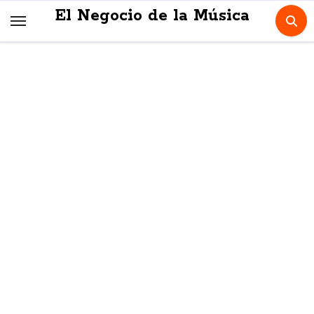
Skip
El Negocio de la Música
to
content