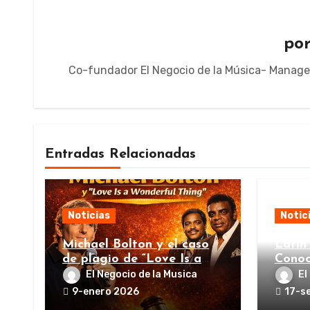
po
Co-fundador El Negocio de la Música- Manager, 
Entradas Relacionadas
Noticias
Notic
Michael Bolton y el caso
Latin
de plagio de “Love Is a
Conoc
Wonderful Thing”
El Negocio de la Musica
El
9-enero 2026
17-s