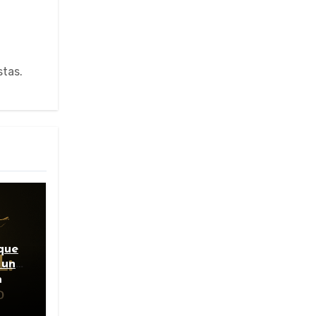
stas.
que
 un
a