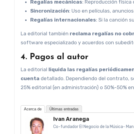
Regalías mecánicas
: Reproducción física 
Sincronización
: Uso en películas, anuncios
Regalías internacionales
: Si la canción 
La editorial también
reclama regalías no cob
software especializado y acuerdos con subedito
4.
Pagos al autor
La editorial
liquida las regalías periódicame
cuenta
detallado. Dependiendo del contrato, se 
25% editorial (en administración) o 50%-50% en
Acerca de
Últimas entradas
Ivan Aranega
Co-fundador El Negocio de la Música- Mana