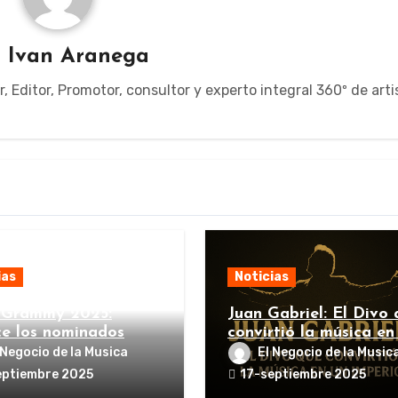
r
Ivan Aranega
Editor, Promotor, consultor y experto integral 360º de arti
ias
Noticias
 Grammy 2025:
Juan Gabriel: El Divo 
e los nominados
convirtió la música en
imperio
 Negocio de la Musica
El Negocio de la Music
eptiembre 2025
17-septiembre 2025