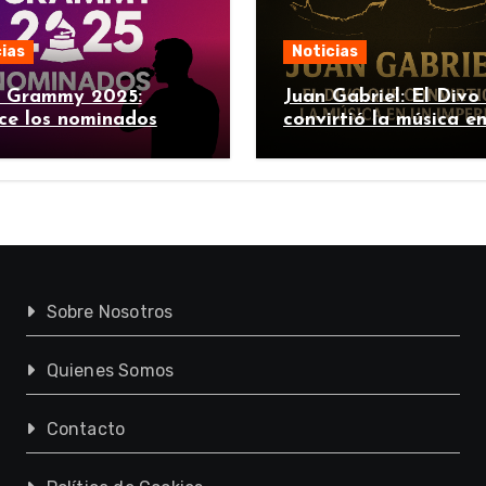
ias
Noticias
n Grammy 2025:
Juan Gabriel: El Divo
ce los nominados
convirtió la música e
imperio
Sobre Nosotros
Quienes Somos
Contacto