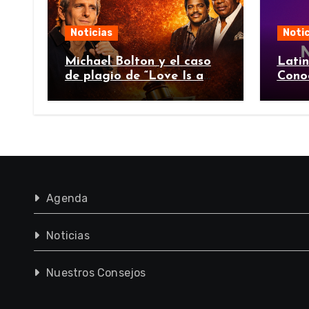
Noticias
Notic
Michael Bolton y el caso
Lati
de plagio de “Love Is a
Cono
Wonderful Thing”
Agenda
Noticias
Nuestros Consejos