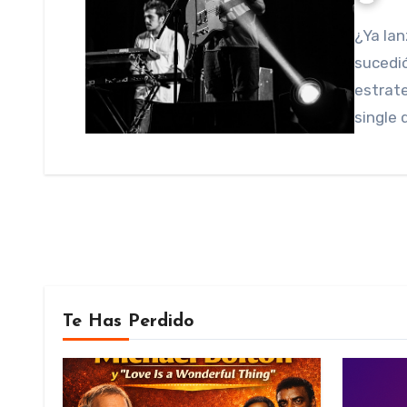
¿Ya lanzaste tu música? ¿Single? ¿Ep? ¿Lp? ¿Y que
sucedió
estrate
single 
Te Has Perdido