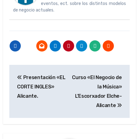
eventos, ect. sobre los distintos modelos
de negocio actuales.
Navegación
Presentación «EL
Curso «El Negocio de
de
CORTE INGLES»
la Música»
entradas
Alicante.
L’Escorxador Elche-
Alicante