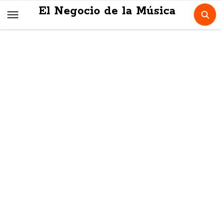
Skip
El Negocio de la Música
to
content