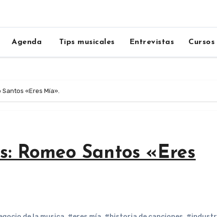
Agenda
Tips musicales
Entrevistas
Cursos
 Santos «Eres Mía».
es: Romeo Santos «Eres
egocio de la musica
,
#eres mía
,
#historia de canciones
,
#industri