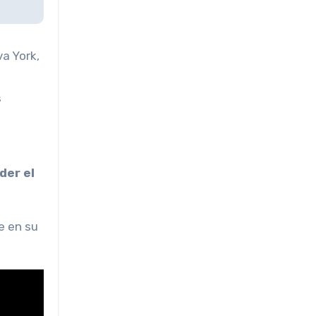
va York,
s
der el
e en su