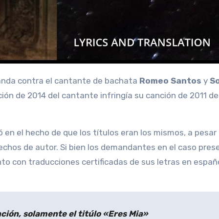
manda contra el cantante de bachata
Romeo Santos
y
S
ción de 2014 del cantante infringía su canción de 2011 d
 en el hecho de que los títulos eran los mismos, a pesar
erechos de autor. Si bien los demandantes en el caso pre
to con traducciones certificadas de sus letras en españo
nción, solamente el titúlo «Eres Mia»