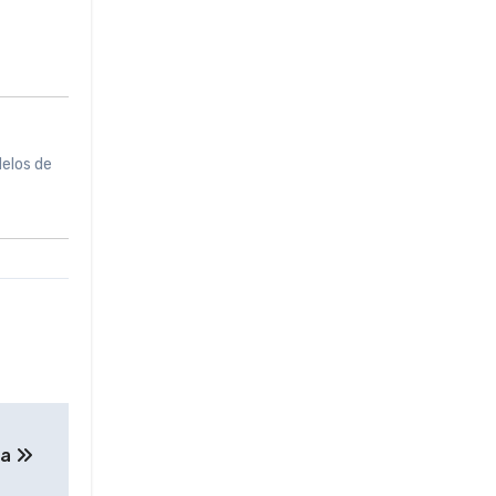
delos de
ña