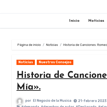
Inicio
Noticias
Página de inicio
Noticias
Historia de Canciones: Romeo
Noticias
Nuestros Consejos
Historia de Cancion
Mía».
por
El Negocio de la Musica
21-febrero 2023
#demanda
,
#derechos de autor
,
#Destacado
,
#el n