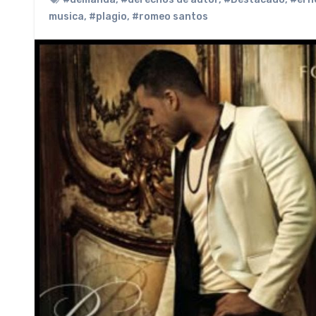
musica
,
#plagio
,
#romeo santos