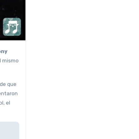
ony
el mismo
 de que
sentaron
l, el