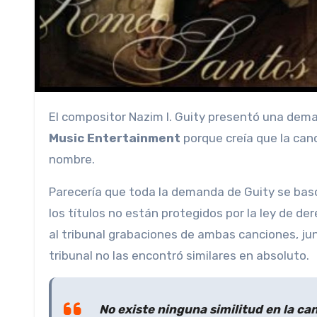
El compositor Nazim I. Guity presentó una de
Music Entertainment
porque creía que la can
nombre.
Parecería que toda la demanda de Guity se basó
los títulos no están protegidos por la ley de d
al tribunal grabaciones de ambas canciones, jun
tribunal no las encontró similares en absoluto.
No existe ninguna similitud en la ca