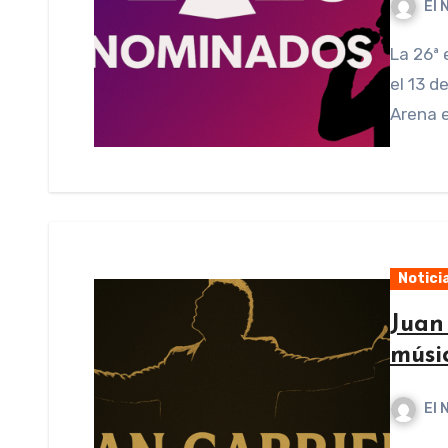
El 
La 26ª entrega anual de los Latin Grammy se celebrará
el 13 
Arena e
Notici
Juan 
músi
El 