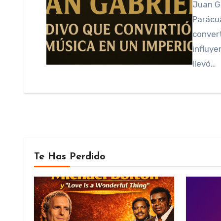
Juan Gabriel, nacido como Alberto Aguilera Valadez en
Parácua
convert
influye
llevó…
Te Has Perdido