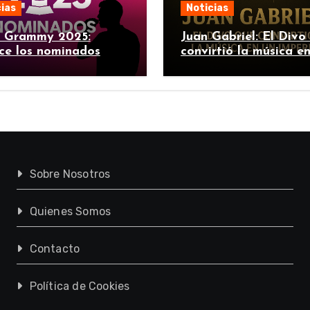
ias
Noticias
n Grammy 2025:
Juan Gabriel: El Divo
ce los nominados
convirtió la música e
imperio
Sobre Nosotros
Quienes Somos
Contacto
Política de Cookies