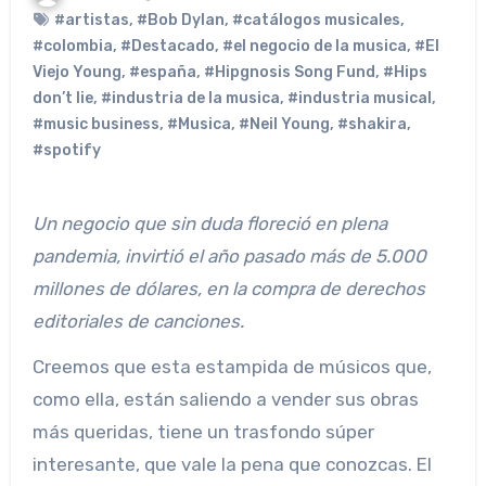
#artistas
,
#Bob Dylan
,
#catálogos musicales
,
#colombia
,
#Destacado
,
#el negocio de la musica
,
#El
Viejo Young
,
#españa
,
#Hipgnosis Song Fund
,
#Hips
don’t lie
,
#industria de la musica
,
#industria musical
,
#music business
,
#Musica
,
#Neil Young
,
#shakira
,
#spotify
Un negocio que sin duda floreció en plena
pandemia, invirtió el año pasado más de 5.000
millones de dólares, en la compra de derechos
editoriales de canciones.
Creemos que esta estampida de músicos que,
como ella, están saliendo a vender sus obras
más queridas, tiene un trasfondo súper
interesante, que vale la pena que conozcas. El