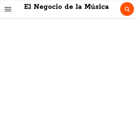
Skip
El Negocio de la Música
to
content