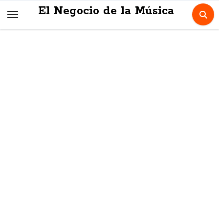
Skip
El Negocio de la Música
to
content