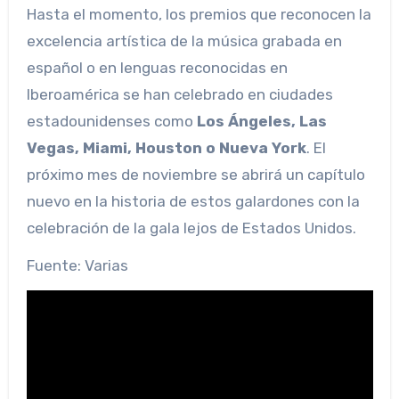
Hasta el momento, los premios que reconocen la
excelencia artística de la música grabada en
español o en lenguas reconocidas en
Iberoamérica se han celebrado en ciudades
estadounidenses como
Los Ángeles, Las
Vegas, Miami, Houston o Nueva York
. El
próximo mes de noviembre se abrirá un capítulo
nuevo en la historia de estos galardones con la
celebración de la gala lejos de Estados Unidos.
Fuente: Varias