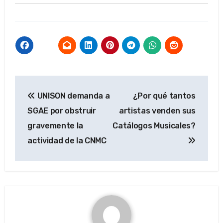
Navegación
UNISON demanda a
¿Por qué tantos
de
SGAE por obstruir
artistas venden sus
entradas
gravemente la
Catálogos Musicales?
actividad de la CNMC