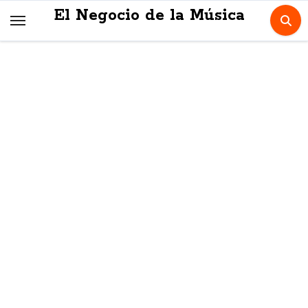
Skip
El Negocio de la Música
to
content