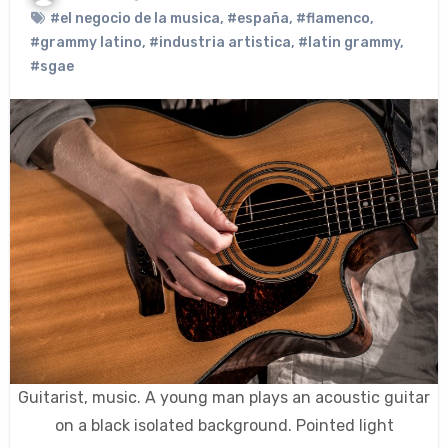
#el negocio de la musica
,
#españa
,
#flamenco
,
#grammy latino
,
#industria artistica
,
#latin grammy
,
#sgae
Guitarist, music. A young man plays an acoustic guitar
on a black isolated background. Pointed light