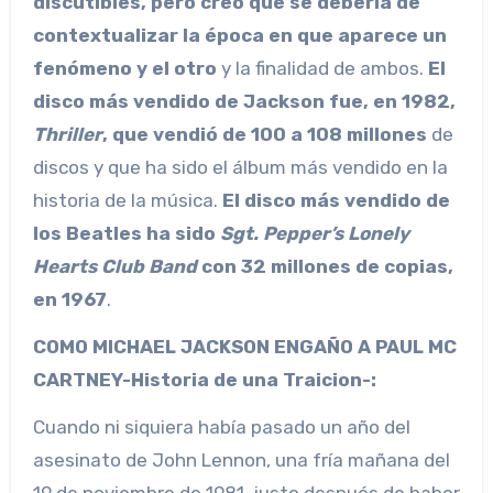
discutibles, pero creo que se debería de
contextualizar la época
en que aparece un
fenómeno y el otro
y la finalidad de ambos.
El
disco más vendido de Jackson fue, en 1982,
Thriller
, que vendió de 100 a 108 millones
de
discos y que ha sido el álbum más vendido en la
historia de la música.
El disco más vendido de
los Beatles ha sido
Sgt. Pepper’s Lonely
Hearts Club Band
con 32 millones
de copias,
en 1967
.
COMO MICHAEL JACKSON ENGAÑO A PAUL MC
CARTNEY-Historia de una Traicion-:
Cuando ni siquiera había pasado un año del
asesinato de John Lennon, una fría mañana del
19 de noviembre de 1981, justo después de haber