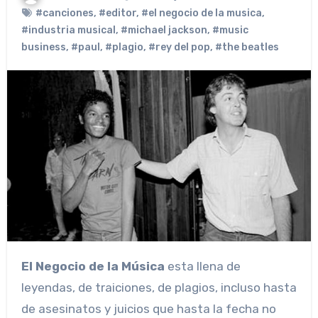
#canciones
,
#editor
,
#el negocio de la musica
,
#industria musical
,
#michael jackson
,
#music
business
,
#paul
,
#plagio
,
#rey del pop
,
#the beatles
El Negocio de la Música
esta llena de
leyendas, de traiciones, de plagios, incluso hasta
de asesinatos y juicios que hasta la fecha no