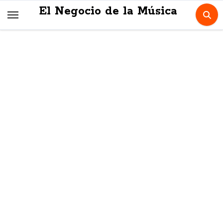
Skip
El Negocio de la Música
to
content