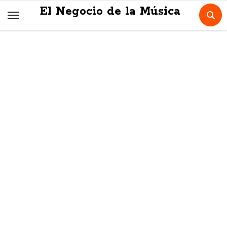
Skip
El Negocio de la Música
to
content