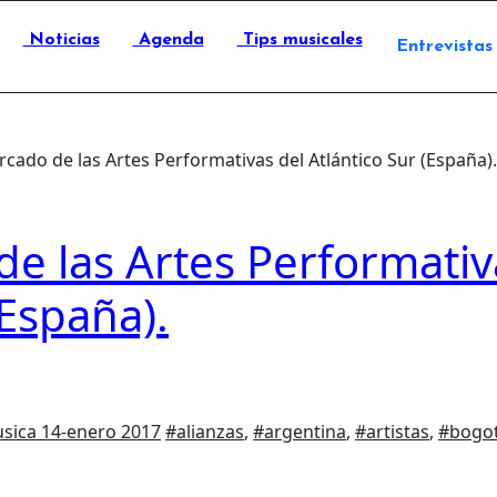
Noticias
Agenda
Tips musicales
Entrevistas
ado de las Artes Performativas del Atlántico Sur (España).
e las Artes Performativ
(España).
usica
14-enero 2017
#alianzas
,
#argentina
,
#artistas
,
#bogo