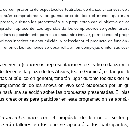
 de compraventa de espectáculos teatrales, de danza, circenses, de 
la llegarán compradores y programadores de todo el mundo que man
mpresas, quienes les presentarán sus propuestas con el objetivo de c
omprador represente. Las agendas de los compradores se gestionarán 
ntará especialmente para este encuentro insular, permitiendo al pro
tistas inscritos en esta edición, y seleccionar el producto en función 
Tenerife, las reuniones se desarrollarán en complejas e intensas ses
en venta (conciertos, representaciones de teatro o danza y ci
de Tenerife, la plaza de los Alisios, teatro Guimerá, el Tanque, 
tas al público en general, tendrán lugar durante los días del 
a programación de los shows en vivo será elaborada por un g
e hará una selección sobre las propuestas presentadas. El pla
sus creaciones para participar en esta programación se abrirá
erramientas
nace con el propósito de formar al sector p
. Serán talleres en los que se aportará a los participantes,