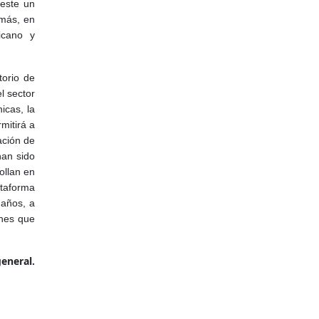
 este un
emás, en
icano y
torio de
l sector
icas, la
mitirá a
ación de
han sido
ollan en
ataforma
 años, a
ones que
general.