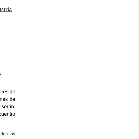
stria
s
ores de
ones de
 serán,
cuentro
odos los