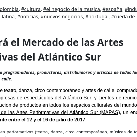
olombia
,
#cultura
,
#el negocio de la musica
,
#españa
,
#indu
 latina
,
#noticias
,
#nuevos negocios
,
#portugal
,
#rueda de
vas del Atlántico Sur
á a programadores, productores, distribuidores y artistas de todas la
 calle.
e teatro, danza, circo contemporáneo y artes de calle; comprad
empresas de espectáculos del Atlántico Sur; y cientos de reuni
bución de productos en todos los espacios culturales del mundo
de las Artes Performativas del Atlántico Sur (MAPAS)
, un en
fe entre el 12 y el 16 de julio de 2017.
rtes performativas (teatro, danza, circo contemporáneo, músicas de t