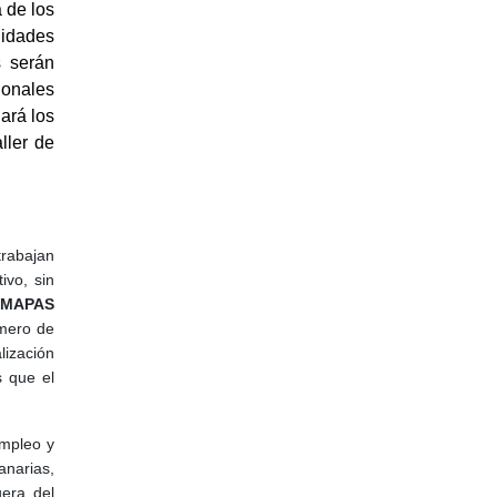
 de los
lidades
s serán
ionales
ará los
ller de
trabajan
ivo, sin
MAPAS
imero de
lización
s que el
empleo y
anarias,
era del