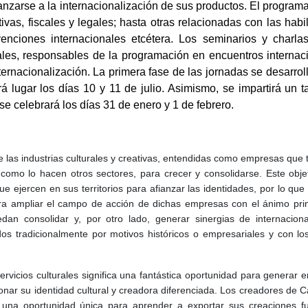
lanzarse a la internacionalización de sus productos.
El programa
vas, fiscales y legales; hasta otras relacionadas con las habi
nciones internacionales etcétera. Los seminarios y charla
nales, responsables de la programación en encuentros internac
ernacionalización. L
a primera fase de las jornadas se desarroll
 lugar los días 10 y 11 de julio. Asimismo, se impartirá un ta
e celebrará los días 31 de enero y 1 de febrero.
e las industrias culturales y creativas, entendidas como empresas que 
como lo hacen otros sectores, para crecer y consolidarse. Este objet
e ejercen en sus territorios para afianzar las identidades, por lo que
ra ampliar el campo de acción de dichas empresas con el ánimo pr
an consolidar y, por otro lado, generar sinergias de internaciona
dos tradicionalmente por motivos históricos o empresariales y con lo
servicios culturales significa una fantástica oportunidad para generar 
onar su identidad cultural y creadora diferenciada. Los creadores de C
una oportunidad única para aprender a exportar sus creaciones fu