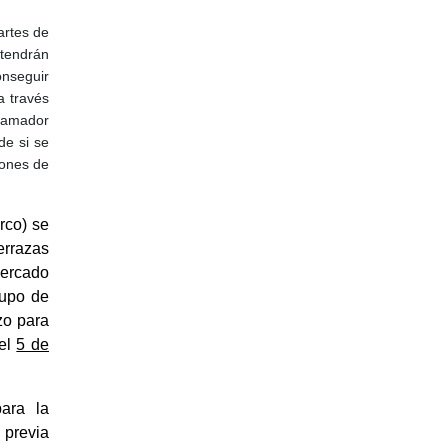
artes de
tendrán
onseguir
a través
gramador
de si se
iones de
rco) se
terrazas
mercado
rupo de
zo para
 el
5 de
ara la
 previa