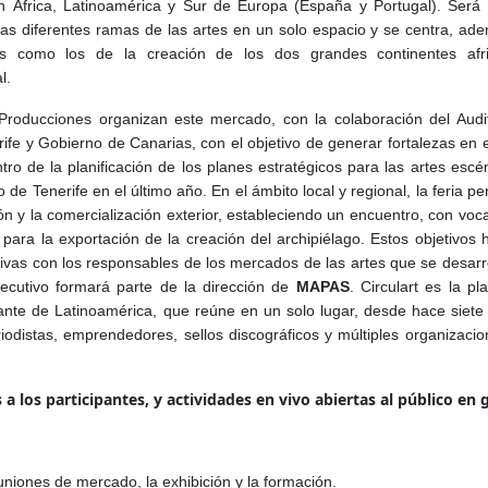
 en África, Latinoamérica y Sur de Europa (España y Portugal). Será
las diferentes ramas de las artes en un solo espacio y se centra, ad
 como los de la creación de los dos grandes continentes afr
l.
Producciones organizan este mercado, con la colaboración del Audi
fe y Gobierno de Canarias, con el objetivo de generar fortalezas en e
ro de la planificación de los planes estratégicos para las artes escén
de Tenerife en el último año. En el ámbito local y regional, la feria per
ión y la comercialización exterior, estableciendo un encuentro, con voc
 para la exportación de la creación del archipiélago. Estos objetivos 
tivas con los responsables de los mercados de las artes que se desarr
jecutivo formará parte de la dirección de
MAPAS
. Circulart es la pl
ante de Latinoamérica, que reúne en un solo lugar, desde hace siete
iodistas, emprendedores, sellos discográficos y múltiples organizaci
 los participantes, y actividades en vivo abiertas al público en 
uniones de mercado, la exhibición y la formación.