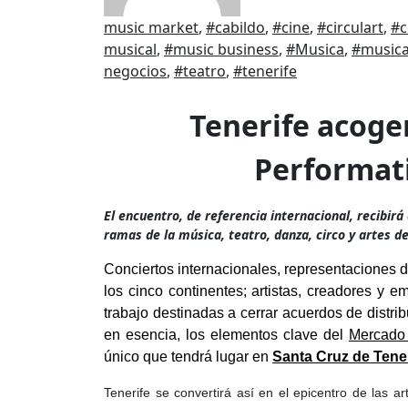
music market
,
#cabildo
,
#cine
,
#circulart
,
#c
musical
,
#music business
,
#Musica
,
#musica
negocios
,
#teatro
,
#tenerife
Tenerife acogerá el Mercado de las Artes
Performati
El encuentro, de referencia internacional, recibir
ramas de la música, teatro, danza, circo y artes de
Conciertos internacionales, representaciones d
los cinco continentes; artistas, creadores y 
trabajo destinadas a cerrar acuerdos de distri
en esencia, los elementos clave del
Mercado 
único que tendrá lugar en
Santa Cruz de Teneri
Tenerife se convertirá así en el epicentro de las a