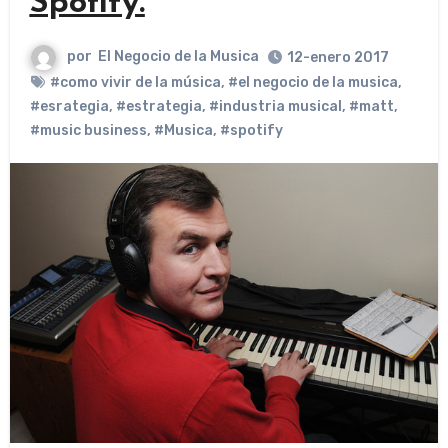
Spotify.
por
El Negocio de la Musica
12-enero 2017
#como vivir de la música
,
#el negocio de la musica
,
#esrategia
,
#estrategia
,
#industria musical
,
#matt
,
#music business
,
#Musica
,
#spotify