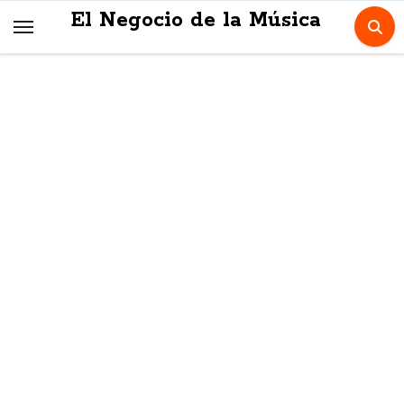
Skip
El Negocio de la Música
to
content