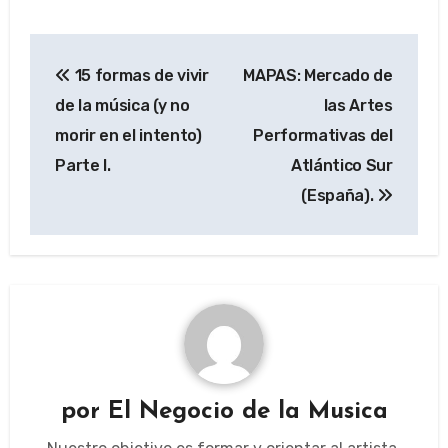
Navegación
15 formas de vivir
MAPAS: Mercado de
de
de la música (y no
las Artes
entradas
morir en el intento)
Performativas del
Parte I.
Atlántico Sur
(España).
por
El Negocio de la Musica