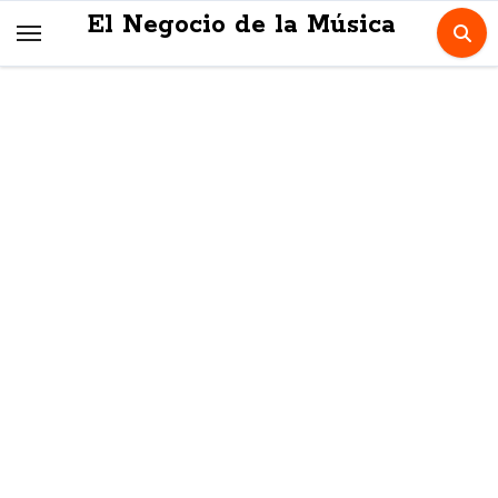
Skip
El Negocio de la Música
to
content