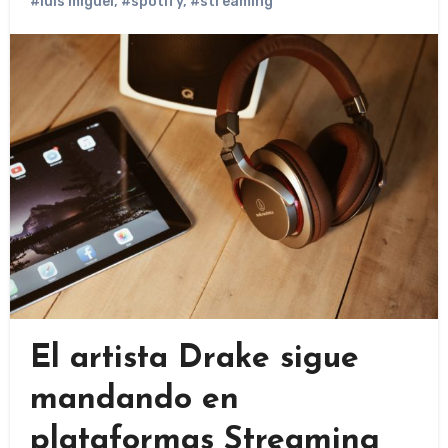
#luis miguel
,
#spotify
,
#streaming
El artista Drake sigue
mandando en
plataformas Streaming