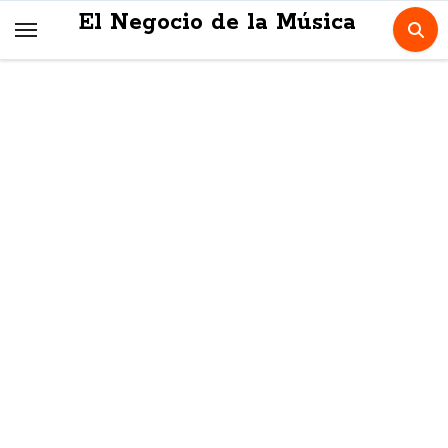
Skip
El Negocio de la Música
to
content