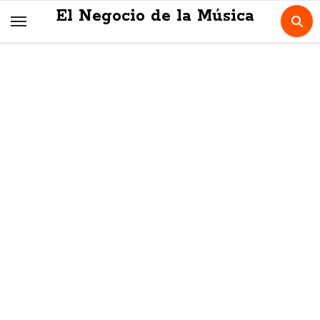
Skip
El Negocio de la Música
to
content