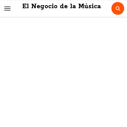
Skip
El Negocio de la Música
to
content