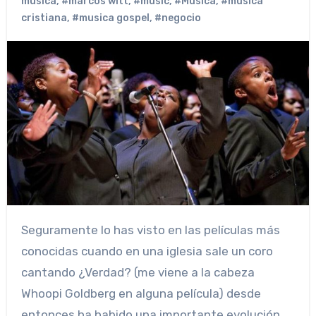
musica
,
#marcos witt
,
#music
,
#Musica
,
#musica
cristiana
,
#musica gospel
,
#negocio
Seguramente lo has visto en las películas más
conocidas cuando en una iglesia sale un coro
cantando ¿Verdad? (me viene a la cabeza
Whoopi Goldberg en alguna película) desde
entonces ha habido una importante evolución