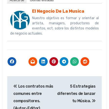
Acerca de
Últimas entradas
El Negocio De La Musica
Nuestro objetivo es formar y orientar al
artista, managers, productores de
eventos, ect. sobre los distintos modelos
de negocio actuales.
Navegación
Los contratos más
5 Estrategias
de
comunes entre
diferentes de lanzar
entradas
compositores.
tu Música.
(Autor-Editor)