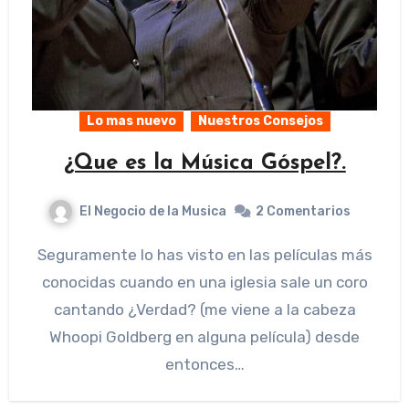
Lo mas nuevo
Nuestros Consejos
¿Que es la Música Góspel?.
El Negocio de la Musica
2 Comentarios
Seguramente lo has visto en las películas más
conocidas cuando en una iglesia sale un coro
cantando ¿Verdad? (me viene a la cabeza
Whoopi Goldberg en alguna película) desde
entonces…