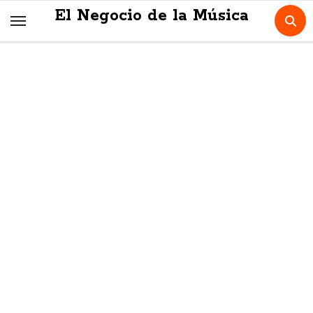
Skip
El Negocio de la Música
to
content