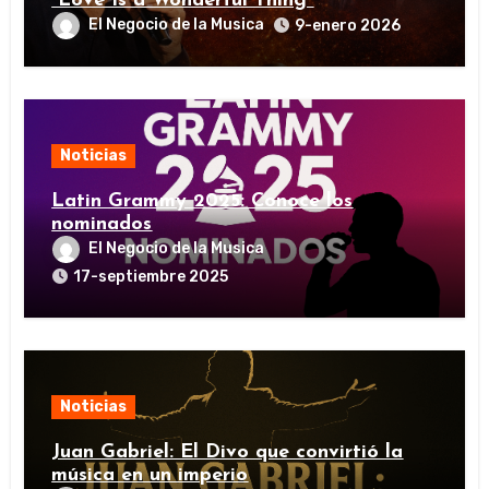
“Love Is a Wonderful Thing”
El Negocio de la Musica
9-enero 2026
Noticias
Latin Grammy 2025: Conoce los
nominados
El Negocio de la Musica
17-septiembre 2025
Noticias
Juan Gabriel: El Divo que convirtió la
música en un imperio