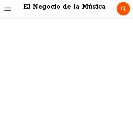
Skip
El Negocio de la Música
to
content