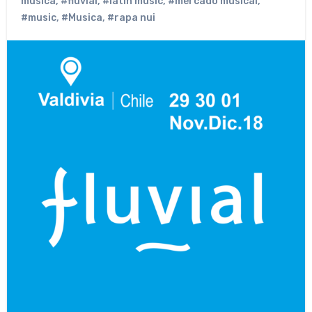
musica
,
#fluvial
,
#latin music
,
#mercado musical
,
#music
,
#Musica
,
#rapa nui