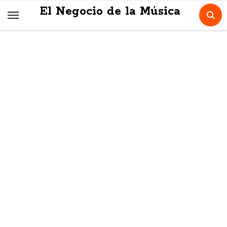
Skip
El Negocio de la Música
to
content