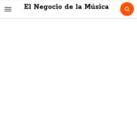
Skip
El Negocio de la Música
to
content