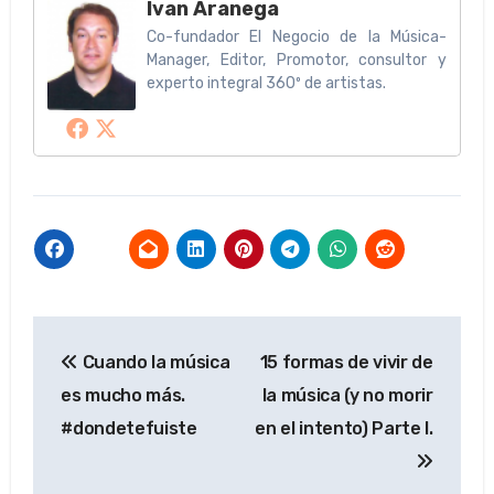
Ivan Aranega
Co-fundador El Negocio de la Música-
Manager, Editor, Promotor, consultor y
experto integral 360º de artistas.
Navegación
Cuando la música
15 formas de vivir de
de
es mucho más.
la música (y no morir
entradas
#dondetefuiste
en el intento) Parte I.