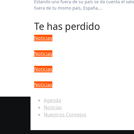
Estando uno fuera de su país se da cuenta el valor que tiene en este caso su arte, su cultura y como te ven
fuera de tu mismo país, España,…
Te has perdido
Noticias
Michael Bolton y el caso de p
Noticias
Latin Grammy 2025: Conoce 
Noticias
Juan Gabriel: El Divo que con
Noticias
¿Qué es una entidad de gesti
Agenda
Noticias
Nuestros Consejos