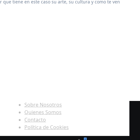
lagio de “Love Is a Wonderful Thing”
los nominados
virtió la música en un imperio
ón de derechos de autor y por qué es i
Sobre Nosotros
Quienes Somos
Contacto
Política de Cookies