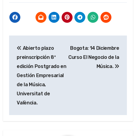
Navegación
Abierto plazo
Bogota: 14 Diciembre
de
preinscripción 8ª
Curso El Negocio de la
entradas
edición Postgrado en
Música.
Gestión Empresarial
de la Música,
Universitat de
València.