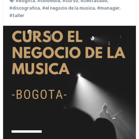
#Bogotá
,
#colombia
,
#curso
,
#Destacado
,
#discografica
,
#el negocio de la musica
,
#manager
,
#taller