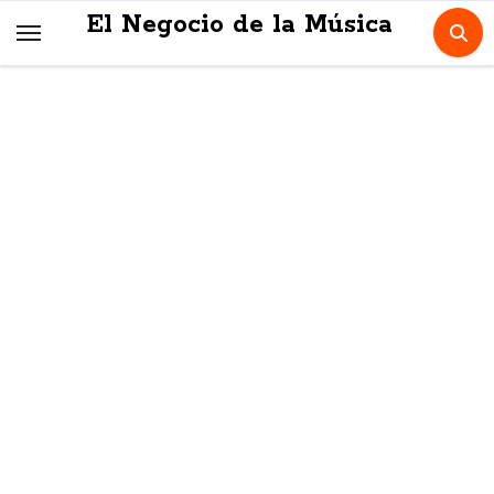
Skip
El Negocio de la Música
to
content