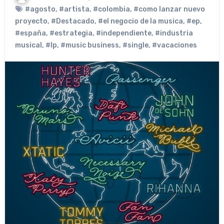
#agosto
,
#artista
,
#colombia
,
#como lanzar nuevo
proyecto
,
#Destacado
,
#el negocio de la musica
,
#ep
,
#españa
,
#estrategia
,
#independiente
,
#industria
musical
,
#lp
,
#music business
,
#single
,
#vacaciones