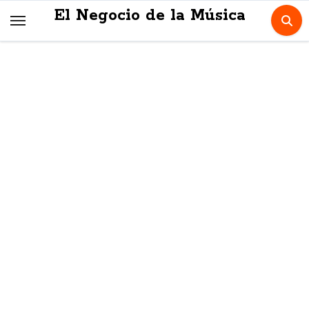
Skip
El Negocio de la Música
to
content