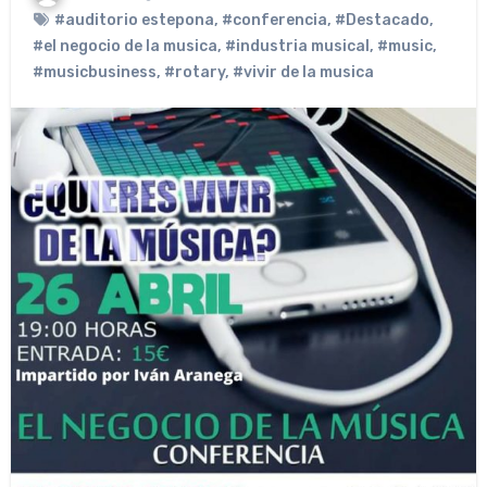
#auditorio estepona
,
#conferencia
,
#Destacado
,
#el negocio de la musica
,
#industria musical
,
#music
,
#musicbusiness
,
#rotary
,
#vivir de la musica