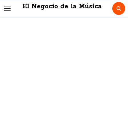
Skip
El Negocio de la Música
to
content