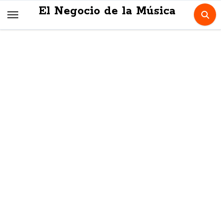
Skip
El Negocio de la Música
to
content