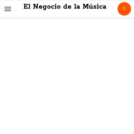
Skip
El Negocio de la Música
to
content