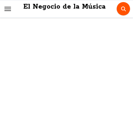
Skip
El Negocio de la Música
to
content