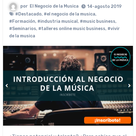
por
El Negocio de la Musica
14-agosto 2019
#Destacado
,
#el negocio de la musica
,
#Formación
,
#industria musical
,
#music business
,
#Seminarios
,
#talleres online music business
,
#vivir
de la musica