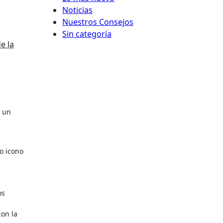
Noticias
Nuestros Consejos
Sin categoría
e la
un
o icono
os
con la