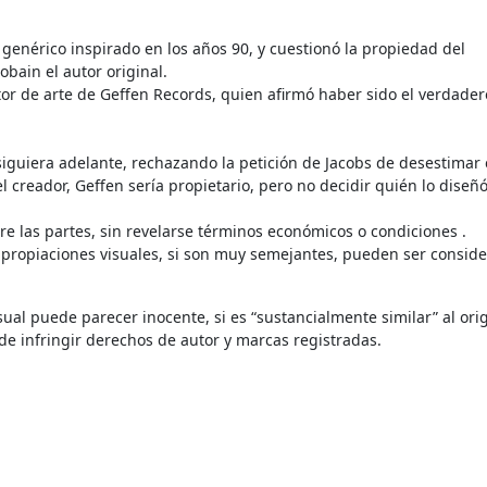
genérico inspirado en los años 90, y cuestionó la propiedad del
bain el autor original.
ctor de arte de Geffen Records, quien afirmó haber sido el verdader
iguiera adelante, rechazando la petición de Jacobs de desestimar e
el creador, Geffen sería propietario, pero no decidir quién lo diseñó
re las partes, sin revelarse términos económicos o condiciones .
s apropiaciones visuales, si son muy semejantes, pueden ser consid
ual puede parecer inocente, si es “sustancialmente similar” al ori
de infringir derechos de autor y marcas registradas.