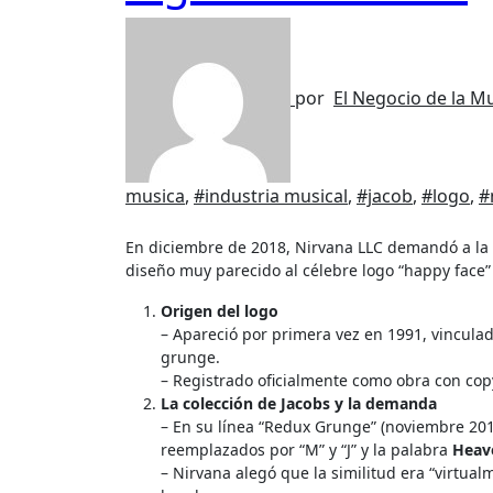
por
El Negocio de la M
musica
,
#industria musical
,
#jacob
,
#logo
,
#
En diciembre de 2018, Nirvana LLC demandó a la
diseño muy parecido al célebre logo “happy face”
Origen del logo
– Apareció por primera vez en 1991, vinculad
grunge.
– Registrado oficialmente como obra con cop
La colección de Jacobs y la demanda
– En su línea “Redux Grunge” (noviembre 201
reemplazados por “M” y “J” y la palabra
Heav
– Nirvana alegó que la similitud era “virtual