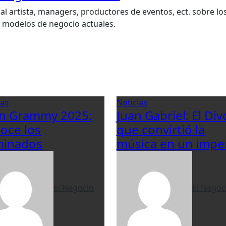
al artista, managers, productores de eventos, ect. sobre lo
s modelos de negocio actuales.
ias
Noticias
in Grammy 2025:
Juan Gabriel: El Div
oce los
que convirtió la
inados
música en un impe
El Negocio
El Negoc