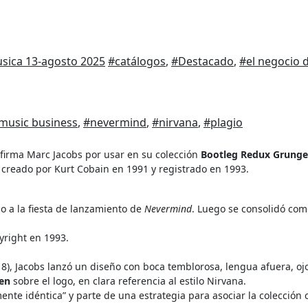
usica
13-agosto 2025
#catálogos
,
#Destacado
,
#el negocio d
music business
,
#nevermind
,
#nirvana
,
#plagio
 firma Marc Jacobs por usar en su colección
Bootleg Redux Grunge
 creado por Kurt Cobain en 1991 y registrado en 1993.
o a la fiesta de lanzamiento de
Nevermind
. Luego se consolidó com
yright en 1993.
8), Jacobs lanzó un diseño con boca temblorosa, lengua afuera, oj
en
sobre el logo, en clara referencia al estilo Nirvana.
mente idéntica” y parte de una estrategia para asociar la colección 