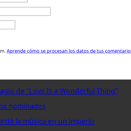
pam.
Aprende cómo se procesan los datos de tus comentario
lagio de “Love Is a Wonderful Thing”
los nominados
virtió la música en un imperio