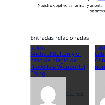
Nuestro objetivo es formar y orientar 
distinto
Entradas relacionadas
Noticias
Notic
Michael Bolton y el
Lat
caso de plagio de
Con
“Love Is a Wonderful
nom
Thing”
El Negocio