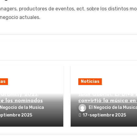
managers, productores de eventos, ect. sobre los distintos m
negocio actuales.
ias
Noticias
 Grammy 2025:
Juan Gabriel: El Divo 
e los nominados
convirtió la música en
imperio
 Negocio de la Musica
El Negocio de la Music
eptiembre 2025
17-septiembre 2025