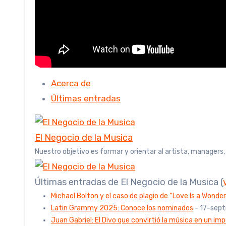
Acerca de
Últimas entradas
El Negocio de la Musica
Nuestro objetivo es formar y orientar al artista, managers
Últimas entradas de El Negocio de la Musica
(
Michael Bolton y el caso de plagio de “Love Is a Wonder
Latin Grammy 2025: Conoce los nominados
- 17-sep
Juan Gabriel: El Divo que convirtió la música en un imp