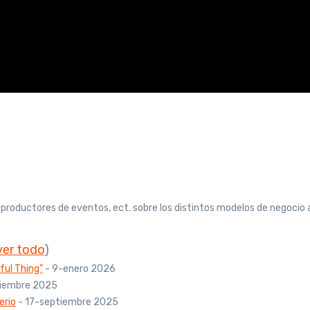
, productores de eventos, ect. sobre los distintos modelos de negocio 
ver todo
)
ful Thing”
- 9-enero 2026
tiembre 2025
erio
- 17-septiembre 2025