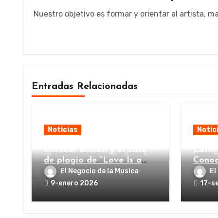
Nuestro objetivo es formar y orientar al artista, 
Entradas Relacionadas
Noticias
Notic
Michael Bolton y el caso
Latin
de plagio de “Love Is a
Conoc
Wonderful Thing”
El Negocio de la Musica
El
9-enero 2026
17-s