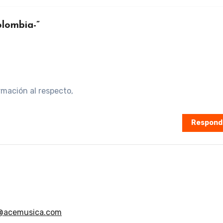
olombia-”
mación al respecto,
Respond
@acemusica.com