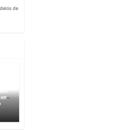
odelos de
que
 un
a