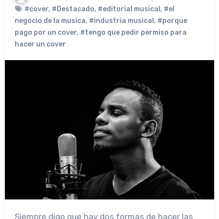
#cover
,
#Destacado
,
#editorial musical
,
#el
negocio de la musica
,
#industria musical
,
#porque
pago por un cover
,
#tengo que pedir permiso para
hacer un cover
Siempre digo que hay dos formas de hacer las