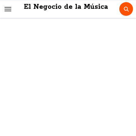
Skip
El Negocio de la Música
to
content